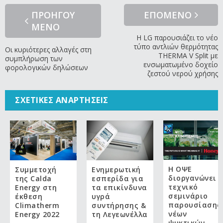
ΠΡΟΗΓΟΥ
ΕΠΟΜΕΝΟ
ΜΕΝΟ
Η LG παρουσιάζει το νέο
τύπο αντλιών θερμότητας
Οι κυριότερες αλλαγές στη
THERMA V Split με
συμπλήρωση των
ενσωματωμένο δοχείο
φορολογικών δηλώσεων
ζεστού νερού χρήσης
ΣΧΕΤΙΚΈΣ ΑΝΑΡΤΉΣΕΙΣ
Η ΟΨΕ
Συμμετοχή
Ενημερωτική
διοργανώνει
της Calda
εσπερίδα για
τεχνικό
Energy στη
τα επικίνδυνα
σεμινάριο
έκθεση
υγρά
παρουσίασης
Climatherm
συντήρησης &
νέων
Energy 2022
τη Λεγεωνέλλα
ψυκτικών