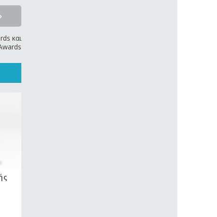
rds και
Awards
ής
Απλοποιημένη μέθοδος
μελέτης συστημάτων
Αερισμού – Εξαερισμού και
δικτύων Αεραγωγών
16 Φεβρουαρίου, 2024