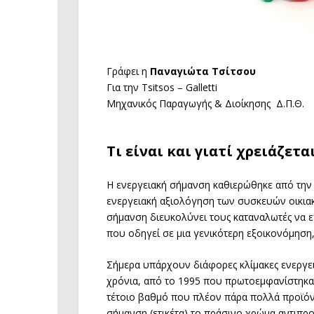
Γράφει
η
Παναγιώτα Τσίτσου
Για την Τsitsos – Galletti
Μηχανικός Παραγωγής
& Διοίκησης
Δ.Π.Θ.
Τι είναι και γιατί χρειάζετα
Η ενεργειακή σήμανση καθιερώθηκε από την 
ενεργειακή αξιολόγηση των συσκευών οικιακ
σήμανση διευκολύνει τους καταναλωτές να ε
που οδηγεί σε μια γενικότερη εξοικονόμηση,
Σήμερα υπάρχουν διάφορες κλίμακες ενεργειακ
χρόνια, από το 1995 που πρωτοεμφανίστηκαν
τέτοιο βαθμό που πλέον πάρα πολλά προϊόντ
σήμανση (ετικέτα) το πράσινο χρώμα αντιπρο