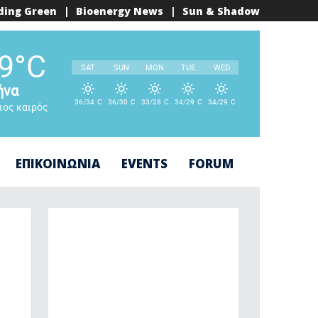
ding Green
|
Bioenergy News
|
Sun & Shadow
°
9
C
SAT
SUN
MON
TUE
WED
ήνα
36/34
C
36/30
C
33/28
C
34/29
C
34/29
C
ιος καιρός
°
°
°
°
°
ΕΠΙΚΟΙΝΩΝΙΑ
EVENTS
FORUM