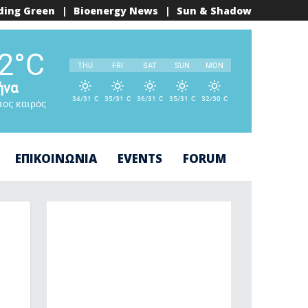
ding Green
|
Bioenergy News
|
Sun & Shadow
°
2
C
THU
FRI
SAT
SUN
MON
ήνα
34/31
C
35/31
C
36/31
C
35/31
C
32/30
C
ιος καιρός
°
°
°
°
°
ΕΠΙΚΟΙΝΩΝΙΑ
EVENTS
FORUM