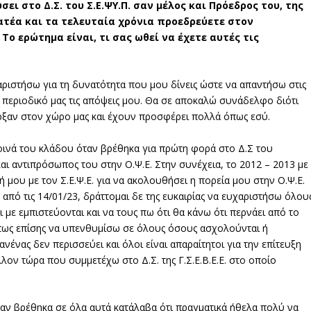
ει στο Δ.Σ. του Σ.Ε.ΨΥ.Π. σαν μέλος και Πρόεδρος του, της
ματέα και τα τελευταία χρόνια προεδρεύετε στον
ο ερώτημα είναι, τι σας ωθεί να έχετε αυτές τις
ριστήσω για τη δυνατότητα που μου δίνεις ώστε να απαντήσω στις
 περιοδικό μας τις απόψεις μου. Θα σε αποκαλώ συνάδελφο διότι
ξαν στον χώρο μας και έχουν προσφέρει πολλά όπως εσύ.
οινά του κλάδου όταν βρέθηκα για πρώτη φορά στο Δ.Σ του
και αντιπρόσωπος του στην Ο.Ψ.Ε. Στην συνέχεια, το 2012 – 2013 με
μου με τον Σ.Ε.Ψ.Ε. για να ακολουθήσει η πορεία μου στην Ο.Ψ.Ε.
 από τις 14/01/23, δράττομαι δε της ευκαιρίας να ευχαριστήσω όλου
με εμπιστεύονται και να τους πω ότι θα κάνω ότι περνάει από το
όπως επίσης να υπενθυμίσω σε όλους όσους ασχολούνται ή
νένας δεν περισσεύει και όλοι είναι απαραίτητοι για την επίτευξη
ον τώρα που συμμετέχω στο Δ.Σ. της Γ.Σ.Ε.Β.Ε.Ε. στο οποίο
αν βρέθηκα σε όλα αυτά κατάλαβα ότι πραγματικά ήθελα πολύ να