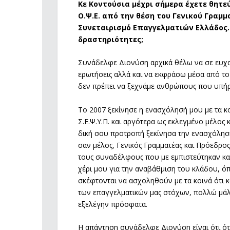
Κε Κοντούσια μέχρι σήμερα έχετε θητεύσ
Ο.Ψ.Ε. από την θέση του Γενικού Γραμ
Συνεταιρισμό Επαγγελματιών Ελλάδος. Τ
δραστηριότητες;
Συνάδελφε Διονύση αρχικά θέλω να σε ευχα
ερωτήσεις αλλά και να εκφράσω μέσα από το
δεν πρέπει να ξεχνάμε ανθρώπους που υπήρ
Το 2007 ξεκίνησε η ενασχόλησή μου με τα κ
Σ.Ε.Ψ.Υ.Π. και αργότερα ως εκλεγμένο μέλος 
δική σου προτροπή ξεκίνησα την ενασχόλησή 
σαν μέλος, Γενικός Γραμματέας και Πρόεδρος
τους συναδέλφους που με εμπιστεύτηκαν και 
χέρι μου για την αναβάθμιση του κλάδου, 
σκέφτονται να ασχοληθούν με τα κοινά ότι κα
των επαγγελματικών μας στόχων, πολλώ μάλλ
εξελέγην πρόσφατα.
Η απάντηση συνάδελφε Διονύση είναι ότι ότ