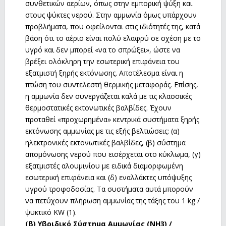
συνθετικών αερίων, όπως στην εμπορική ψύξη και
στους ψύκτες νερού. Στην αμμωνία όμως υπάρχουν
προβλήματα, που οφείλονται στις ιδιότητές της, κατά
βάση ότι το αέριο είναι πολύ ελαφρύ σε σχέση με το
υγρό και δεν μπορεί «να το σπρώξει», ώστε να
βρέξει ολόκληρη την εσωτερική επιφάνεια του
εξατμιστή ξηρής εκτόνωσης. Αποτέλεσμα είναι η
πτώση του συντελεστή θερμικής μεταφοράς. Επίσης,
η αμμωνία δεν συνεργάζεται καλά με τις κλασσικές
θερμοστατικές εκτονωτικές βαλβίδες. Έχουν
προταθεί «προχωρημένα» κεντρικά συστήματα ξηρής
εκτόνωσης αμμωνίας με τις εξής βελτιώσεις: (α)
ηλεκτρονικές εκτονωτικές βαλβίδες, (β) σύστημα
απομόνωσης νερού που εισέρχεται στο κύκλωμα, (γ)
εξατμιστές αλουμινίου με ειδικά διαμορφωμένη
εσωτερική επιφάνεια και (δ) εναλλάκτες υπόψυξης
υγρού τροφοδοσίας. Τα συστήματα αυτά μπορούν
να πετύχουν πλήρωση αμμωνίας της τάξης του 1 kg /
ψυκτικό KW (1).
(β) Υβριδικό Σύστημα Αμμωνίας (NH3) /