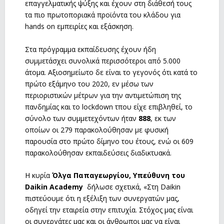
επαγγελματικής ψύξης και έχουν στη διάθεσή τους
τα πιο πρωτοποριακά προϊόντα του κλάδου για
hands on εμπειρίες και εξάσκηση.
Στα πρόγραμμα εκπαίδευσης έχουν ήδη
συμμετάσχει συνολικά περισσότεροι από 5.000
άτομα. Αξιοσημείωτο δε είναι το γεγονός ότι κατά το
πρώτο εξάμηνο του 2020, εν μέσω των
περιοριστικών μέτρων για την αντιμετώπιση της
πανδημίας και το lockdown τπου είχε επιβληθεί, το
σύνολο των συμμετεχόντων ήταν
888
, εκ των
οποίων οι 279 παρακολούθησαν με φυσική
παρουσία στο πρώτο δίμηνο του έτους, ενώ οι 609
παρακολούθησαν εκπαιδεύσεις διαδικτυακά.
Η κυρία
Όλγα Παπαγεωργίου, Υπεύθυνη του
Daikin Academy
δήλωσε σχετικά, «Στη Daikin
πιστεύουμε ότι η εξέλιξη των συνεργατών μας,
οδηγεί την εταιρεία στην επιτυχία. Στόχος μας είναι
οι συνεργάτες μας και οι άνθρωποι μας να είναι