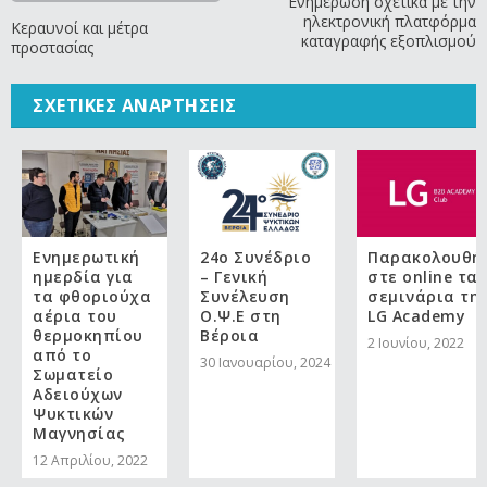
Ενημέρωση σχετικά με την
ηλεκτρονική πλατφόρμα
Κεραυνοί και μέτρα
καταγραφής εξοπλισμού
προστασίας
ΣΧΕΤΙΚΈΣ ΑΝΑΡΤΉΣΕΙΣ
Ενημερωτική
24ο Συνέδριο
Παρακολουθή
ημερδία για
– Γενική
στε online τα
τα φθοριούχα
Συνέλευση
σεμινάρια τη
αέρια του
Ο.Ψ.Ε στη
LG Academy
θερμοκηπίου
Βέροια
2 Ιουνίου, 2022
από το
30 Ιανουαρίου, 2024
Σωματείο
Αδειούχων
Ψυκτικών
Μαγνησίας
12 Απριλίου, 2022