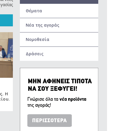
ργασίας
Θέματα
Νέα της αγοράς
Νομοθεσία
Δράσεις
Ενημερωτική εσπερίδα για τα
επικίνδυνα υγρά συντήρησης
ς. Η
& τη Λεγεωνέλλα
ίου.
15 Μαρτίου, 2019