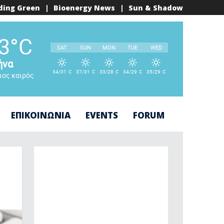
ding Green
|
Bioenergy News
|
Sun & Shadow
°
3
C
SAT
SUN
MON
TUE
WED
ήνα
34/31
C
37/31
C
33/28
C
34/29
C
35/29
C
ιος καιρός
°
°
°
°
°
ΕΠΙΚΟΙΝΩΝΙΑ
EVENTS
FORUM