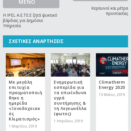
ΜΕΝΟ
Κεραυνοί και μέτρα
προστασίας
Η IPEL Α.Ε.ΤΕ.Ε ζητά ψυκτικό
βάρδιας για Δημόσια
Υπηρεσία
ΣΧΕΤΙΚΈΣ ΑΝΑΡΤΉΣΕΙΣ
Με μεγάλη
Ενημερωτική
Climatherm
επιτυχία
εσπερίδα για
Energy 2020
πραγματοποιή
τα επικίνδυνα
13 Μαΐου, 2019
θηκε η
υγρά
ημερίδα
συντήρησης &
«Ξενοδοχειακ
τη Λεγεωνέλλα
ός
(φωτος)
Κλιματισμός»
1 Απριλίου, 2019
1 Μαρτίου, 2019