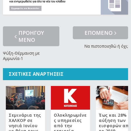
ΠΡΟΗΓΟΥ
ΕΠΟΜΕΝΟ
ΜΕΝΟ
Να πιστοποιηθώ ή όχι;
Ψύξη-Θέρμανση με
Αμμωνία-1
ΣΧΕΤΙΚΈΣ ΑΝΑΡΤΉΣΕΙΣ
Σεμινάρια της
Ολοκληρωμένε
Έως και 28% η
ΧΑΛΚΟΡ σε
ς υπηρεσίες
αύξηση των
νησιά Ιονίου
από την
εισφορών απ
με θέμα τους
εταιρεία
το 2019