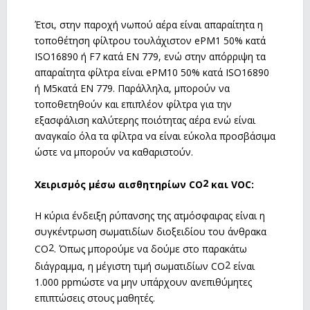
Έτσι, στην παροχή νωπού αέρα είναι απαραίτητα η
τοποθέτηση φίλτρου τουλάχιστον ePM1 50% κατά
ISO16890 ή F7 κατά EN 779, ενώ στην απόρριψη τα
απαραίτητα φίλτρα είναι ePM10 50% κατά ISO16890
ή Μ5κατά EN 779. Παράλληλα, μπορούν να
τοποθετηθούν και επιπλέον φίλτρα για την
εξασφάλιση καλύτερης ποιότητας αέρα ενώ είναι
αναγκαίο όλα τα φίλτρα να είναι εύκολα προσβάσιμα
ώστε να μπορούν να καθαριστούν.
2
Χειρισμός μέσω αισθητηρίων
CO
και
VOC
:
Η κύρια ένδειξη ρύπανσης της ατμόσφαιρας είναι η
συγκέντρωση σωματιδίων διοξειδίου του άνθρακα
2
CO
. Όπως μπορούμε να δούμε στο παρακάτω
2
διάγραμμα, η μέγιστη τιμή σωματιδίων CO
είναι
1.000 ppmώστε να μην υπάρχουν ανεπιθύμητες
επιπτώσεις στους μαθητές.