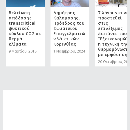
Βελτίωση
Δημήτρης
7 λόγοι για να
απόδοσης
Καλαμάρης,
προστεθεί
transcritical
Πρόεδρος του
στις
ψυκτικού
Σωματείου
επιλέξιμες
κύκλου CO2 σε
Επαγγελματιώ
δαπάνες του
θερμά
ν Ψυκτικών
“Εξοικονομώ”
κλίματα
Κορινθίας
η τεχνική της
θερμομόνωση
9 Μαρτίου, 2018
1 Νοεμβρίου, 2024
με εμφύσηση
20 Οκτωβρίου, 20