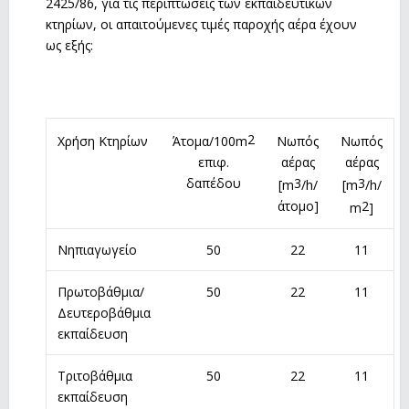
2425/86, για τις περιπτώσεις των εκπαιδευτικών
κτηρίων, οι απαιτούμενες τιμές παροχής αέρα έχουν
ως εξής:
2
Χρήση Κτηρίων
Άτομα/100m
Νωπός
Νωπός
επιφ.
αέρας
αέρας
δαπέδου
3
3
[m
/h/
[m
/h/
άτομο]
2
m
]
Νηπιαγωγείο
50
22
11
Πρωτοβάθμια/
50
22
11
Δευτεροβάθμια
εκπαίδευση
Τριτοβάθμια
50
22
11
εκπαίδευση