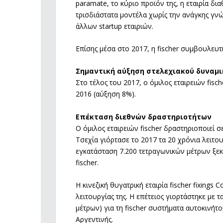
paramate, το κύριο προϊόν της, η εταιρία δ
τρισδιάστατα μοντέλα χωρίς την ανάγκης γνώσ
άλλων startup εταιριών.
Επίσης μέσα στο 2017, η fischer συμβουλευτικ
Σημαντική αύξηση στελεχιακού δυναμι
Στο τέλος του 2017, ο όμιλος εταιρειών fis
2016 (αύξηση 8%).
Επέκταση διεθνών δραστηριοτήτων
Ο όμιλος εταιρειών fischer δραστηριοποιεί σε
Τσεχία γιόρτασε το 2017 τα 20 χρόνια λειτο
εγκατάσταση 7.200 τετραγωνικών μέτρων ξεκ
fischer.
Η κινεζική θυγατρική εταιρία fischer fixings
λειτουργίας της. Η επέτειος γιορτάστηκε με 
μέτρων) για τη fischer συστήματα αυτοκινήτο
Αργεντινής.