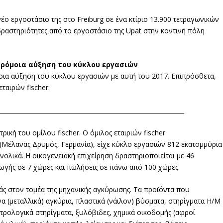
 νέο εργοστάσιο της στο Freiburg σε ένα κτίριο 13.900 τετραγωνικών
δραστηριότητες από το εργοστάσιο της Upat στην κοντινή πόλη
αρόμοια αύξηση του κύκλου εργασιών
μοια αύξηση του κύκλου εργασιών με αυτή του 2017. Επιπρόσθετα,
ταιρών fischer.
______________________________________________________________
ατρική του ομίλου fischer. Ο όμιλος εταιριών fischer
l (Μέλανας Δρυμός, Γερμανία), είχε κύκλο εργασιών 812 εκατομμύρια
ολικά. Η οικογενειακή επιχείρηση δραστηριοποιείται με 46
γωγής σε 7 χώρες και πωλήσεις σε πάνω από 100 χώρες.
οράς στον τομέα της μηχανικής αγκύρωσης. Τα προϊόντα που
να (μεταλλικά) αγκύρια, πλαστικά (νάιλον) βύσματα, στηρίγματα Η/Μ
ρολογικά στηρίγματα, ξυλόβιδες, χημικά οικοδομής (αφροί