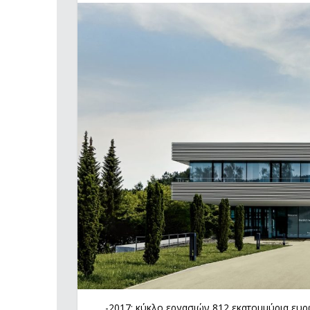
-2017: κύκλο εργασιών 812 εκατομμύρια ευ