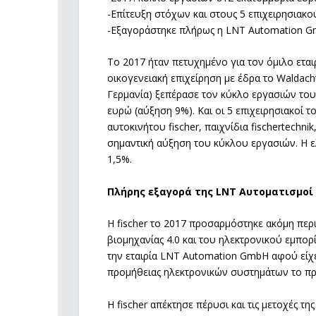
-Επίτευξη στόχων και στους 5 επιχειρησιακού
-Εξαγοράστηκε πλήρως η LNT Automation 
Το 2017 ήταν πετυχημένο για τον όμιλο εται
οικογενειακή επιχείρηση με έδρα το Waldac
Γερμανία) ξεπέρασε τον κύκλο εργασιών του
ευρώ (αύξηση 9%). Και οι 5 επιχειρησιακοί τ
αυτοκινήτου fischer, παιχνίδια fischertechn
σημαντική αύξηση του κύκλου εργασιών. Η ε
1,5%.
Πλήρης εξαγορά της LNT Αυτοματισμοί
Η fischer το 2017 προσαρμόστηκε ακόμη περ
βιομηχανίας 4.0 και του ηλεκτρονικού εμπορ
την εταιρία LNT Automation GmbH αφού είχε
προμήθειας ηλεκτρονικών συστημάτων το πρ
Η fischer απέκτησε πέρυσι και τις μετοχές τη