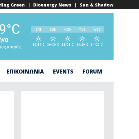
ding Green
|
Bioenergy News
|
Sun & Shadow
°
9
C
SAT
SUN
MON
TUE
WED
ήνα
36/34
C
36/30
C
33/28
C
34/29
C
34/29
C
ιος καιρός
°
°
°
°
°
ΕΠΙΚΟΙΝΩΝΙΑ
EVENTS
FORUM