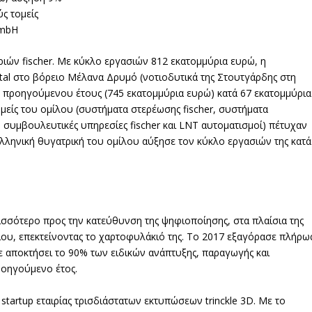
ς τομείς
GmbH
ριών fischer. Με κύκλο εργασιών 812 εκατομμύρια ευρώ, η
htal στο βόρειο Μέλανα Δρυμό (νοτιοδυτικά της Στουτγάρδης στη
 προηγούμενου έτους (745 εκατομμύρια ευρώ) κατά 67 εκατομμύρια
ομείς του ομίλου (συστήματα στερέωσης fischer, συστήματα
ik, συμβουλευτικές υπηρεσίες fischer και LNT αυτοματισμοί) πέτυχαν
λληνική θυγατρική του ομίλου αύξησε τον κύκλο εργασιών της κατά
ισσότερο προς την κατεύθυνση της ψηφιοποίησης, στα πλαίσια της
ίου, επεκτείνοντας το χαρτοφυλάκιό της. Το 2017 εξαγόρασε πλήρω
 αποκτήσει το 90% των ειδικών ανάπτυξης, παραγωγής και
οηγούμενο έτος.
ς startup εταιρίας τρισδιάστατων εκτυπώσεων trinckle 3D. Με το