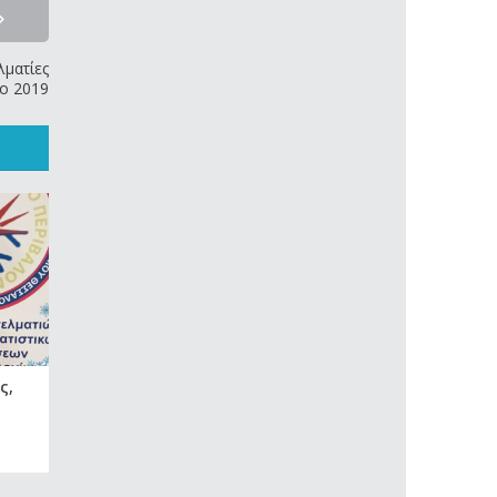
λματίες
ο 2019
ς,
Εμπορική ψύξη με CO2
22 Νοεμβρίου, 2021