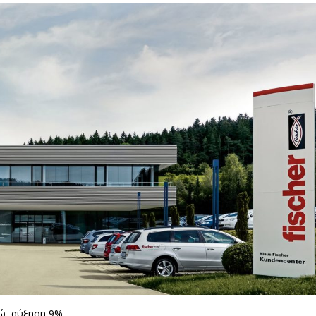
ρώ, αύξηση 9%