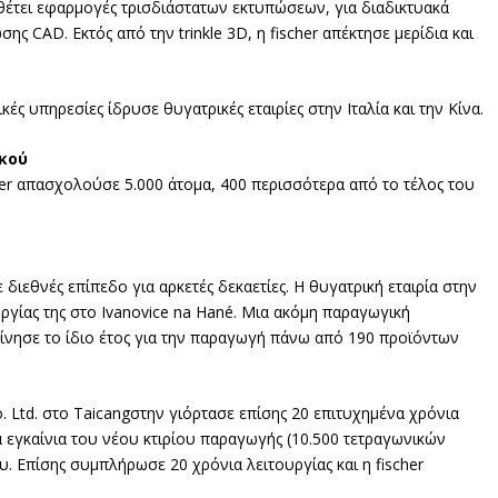
ιαθέτει εφαρμογές τρισδιάστατων εκτυπώσεων, για διαδικτυακά
ης CAD. Εκτός από την trinkle 3D, η fischer απέκτησε μερίδια και
ές υπηρεσίες ίδρυσε θυγατρικές εταιρίες στην Ιταλία και την Κίνα.
κού
cher απασχολούσε 5.000 άτομα, 400 περισσότερα από το τέλος του
 διεθνές επίπεδο για αρκετές δεκαετίες. Η θυγατρική εταιρία στην
υργίας της στο Ivanovice na Hané. Μια ακόμη παραγωγική
ίνησε το ίδιο έτος για την παραγωγή πάνω από 190 προϊόντων
 Co. Ltd. στο Taicangστην γιόρτασε επίσης 20 επιτυχημένα χρόνια
τα εγκαίνια του νέου κτιρίου παραγωγής (10.500 τετραγωνικών
υ. Επίσης συμπλήρωσε 20 χρόνια λειτουργίας και η fischer